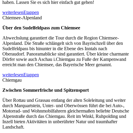
haben. Lassen Sie es sich hier einfach gut gehen!
weiterlesen
Etappen
Chiemsee-Alpenland
Über den Sudelfeldpass zum Chiemsee
Abwechslung garantiert die Tour durch die Region Chiemsee-
Alpenland. Die Straße schlängelt sich von Bayrischzell über den
Sudelfeldpass bis hinunter in die Ebene des Inntals nach
Oberaudorf. Panoramablicke sind garantiert. Über kleine charmante
Dörfer sowie auch Aschau i.Chiemgau zu Fuße der Kampenwand
erreicht man den Chiemsee, das Bayerische Meer genannt.
weiterlesen
Etappen
Chiemgau
Zwischen Sommerfrische und Spitzensport
Über Rottau und Grassau entlang der alten Soleleitung und weiter
durch Marquartstein, Unter- und Oberwössen führt die bei Auto-,
Motorrad- und Wohnmobilfahrern gleichermaßen beliebte Deutsche
Alpenstraße durch das Chiemgau. Reit im Winkl, Ruhpolding und
Inzell bieten Aktivitäten in unberührter Natur und traumhafter
Landschaft.