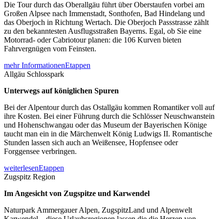
Die Tour durch das Oberallgäu führt über Oberstaufen vorbei am
Großen Alpsee nach Immenstadt, Sonthofen, Bad Hindelang und
das Oberjoch in Richtung Wertach. Die Oberjoch Passstrasse zählt
zu den bekanntesten Ausflugsstraßen Bayerns. Egal, ob Sie eine
Motorrad- oder Cabriotour planen: die 106 Kurven bieten
Fahrvergnügen vom Feinsten.
mehr Informationen
Etappen
Allgäu Schlosspark
Unterwegs auf königlichen Spuren
Bei der Alpentour durch das Ostallgäu kommen Romantiker voll auf
ihre Kosten. Bei einer Führung durch die Schlösser Neuschwanstein
und Hohenschwangau oder das Museum der Bayerischen Könige
taucht man ein in die Märchenwelt König Ludwigs II. Romantische
Stunden lassen sich auch an Weißensee, Hopfensee oder
Forggensee verbringen.
weiterlesen
Etappen
Zugspitz Region
Im Angesicht von Zugspitze und Karwendel
Naturpark Ammergauer Alpen, ZugspitzLand und Alpenwelt
Karwendel – diese Urlaubsregionen lassen die die Herzen von