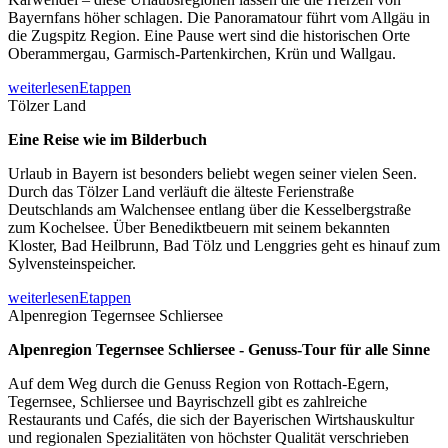
Bayernfans höher schlagen. Die Panoramatour führt vom Allgäu in
die Zugspitz Region. Eine Pause wert sind die historischen Orte
Oberammergau, Garmisch-Partenkirchen, Krün und Wallgau.
weiterlesen
Etappen
Tölzer Land
Eine Reise wie im Bilderbuch
Urlaub in Bayern ist besonders beliebt wegen seiner vielen Seen.
Durch das Tölzer Land verläuft die älteste Ferienstraße
Deutschlands am Walchensee entlang über die Kesselbergstraße
zum Kochelsee. Über Benediktbeuern mit seinem bekannten
Kloster, Bad Heilbrunn, Bad Tölz und Lenggries geht es hinauf zum
Sylvensteinspeicher.
weiterlesen
Etappen
Alpenregion Tegernsee Schliersee
Alpenregion Tegernsee Schliersee - Genuss-Tour für alle Sinne
Auf dem Weg durch die Genuss Region von Rottach-Egern,
Tegernsee, Schliersee und Bayrischzell gibt es zahlreiche
Restaurants und Cafés, die sich der Bayerischen Wirtshauskultur
und regionalen Spezialitäten von höchster Qualität verschrieben