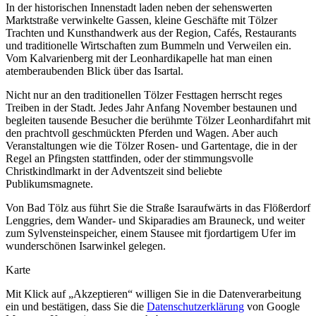
In der historischen Innenstadt laden neben der sehenswerten
Marktstraße verwinkelte Gassen, kleine Geschäfte mit Tölzer
Trachten und Kunsthandwerk aus der Region, Cafés, Restaurants
und traditionelle Wirtschaften zum Bummeln und Verweilen ein.
Vom Kalvarienberg mit der Leonhardikapelle hat man einen
atemberaubenden Blick über das Isartal.
Nicht nur an den traditionellen Tölzer Festtagen herrscht reges
Treiben in der Stadt. Jedes Jahr Anfang November bestaunen und
begleiten tausende Besucher die berühmte Tölzer Leonhardifahrt mit
den prachtvoll geschmückten Pferden und Wagen. Aber auch
Veranstaltungen wie die Tölzer Rosen- und Gartentage, die in der
Regel an Pfingsten stattfinden, oder der stimmungsvolle
Christkindlmarkt in der Adventszeit sind beliebte
Publikumsmagnete.
Von Bad Tölz aus führt Sie die Straße Isaraufwärts in das Flößerdorf
Lenggries, dem Wander- und Skiparadies am Brauneck, und weiter
zum Sylvensteinspeicher, einem Stausee mit fjordartigem Ufer im
wunderschönen Isarwinkel gelegen.
Karte
Mit Klick auf „Akzeptieren“ willigen Sie in die Datenverarbeitung
ein und bestätigen, dass Sie die
Datenschutzerklärung
von Google