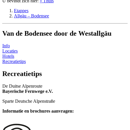
U bevindt zich hier:
» Thuis
Etappes
Allgäu – Bodensee
Van de Bodensee door de Westallgäu
Info
Locaties
Hotels
Recreatietips
Recreatietips
De Duitse Alpenroute
Bayerische Fernwege e.V.
Sparte Deutsche Alpenstraße
Informatie en brochures aanvragen: