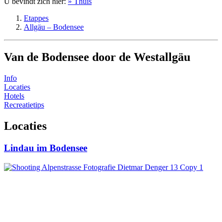
U bevindt zich hier:
» Thuis
Etappes
Allgäu – Bodensee
Van de Bodensee door de Westallgäu
Info
Locaties
Hotels
Recreatietips
Locaties
Lindau im Bodensee