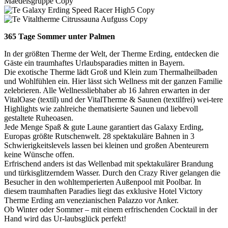
365 Tage Sommer unter Palmen
In der größten Therme der Welt, der Therme Erding, entdecken die
Gäste ein traumhaftes Urlaubsparadies mitten in Bayern.
Die exotische Therme lädt Groß und Klein zum Thermalheilbaden
und Wohlfühlen ein. Hier lässt sich Wellness mit der ganzen Familie
zelebrieren. Alle Wellnessliebhaber ab 16 Jahren erwarten in der
VitalOase (textil) und der VitalTherme & Saunen (textilfrei) wei-tere
Highlights wie zahlreiche thematisierte Saunen und liebevoll
gestaltete Ruheoasen.
Jede Menge Spaß & gute Laune garantiert das Galaxy Erding,
Europas größte Rutschenwelt. 28 spektakuläre Bahnen in 3
Schwierigkeitslevels lassen bei kleinen und großen Abenteurern
keine Wünsche offen.
Erfrischend anders ist das Wellenbad mit spektakulärer Brandung
und türkisglitzerndem Wasser. Durch den Crazy River gelangen die
Besucher in den wohltemperierten Außenpool mit Poolbar. In
diesem traumhaften Paradies liegt das exklusive Hotel Victory
Therme Erding am venezianischen Palazzo vor Anker.
Ob Winter oder Sommer – mit einem erfrischenden Cocktail in der
Hand wird das Ur-laubsglück perfekt!