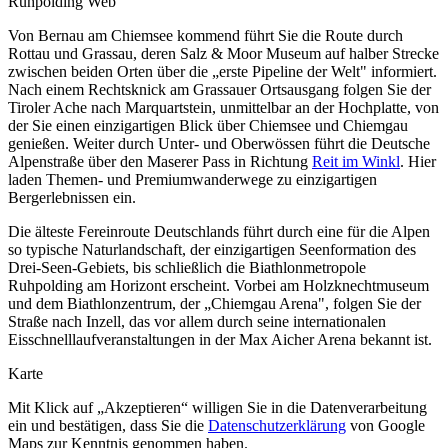
Von Bernau am Chiemsee kommend führt Sie die Route durch
Rottau und Grassau, deren Salz & Moor Museum auf halber Strecke
zwischen beiden Orten über die „erste Pipeline der Welt" informiert.
Nach einem Rechtsknick am Grassauer Ortsausgang folgen Sie der
Tiroler Ache nach Marquartstein, unmittelbar an der Hochplatte, von
der Sie einen einzigartigen Blick über Chiemsee und Chiemgau
genießen.
Weiter durch Unter- und Oberwössen führt die Deutsche
Alpenstraße über den Maserer Pass in Richtung
Reit im Winkl
. Hier
laden Themen- und Premiumwanderwege zu einzigartigen
Bergerlebnissen ein.
Die älteste Fereinroute Deutschlands führt durch eine für die Alpen
so typische Naturlandschaft, der einzigartigen Seenformation des
Drei-Seen-Gebiets, bis schließlich die Biathlonmetropole
Ruhpolding am Horizont erscheint. Vorbei am Holzknechtmuseum
und dem Biathlonzentrum, der „Chiemgau Arena", folgen Sie der
Straße nach Inzell, das vor allem durch seine internationalen
Eisschnelllaufveranstaltungen in der Max Aicher Arena bekannt ist.
Karte
Mit Klick auf „Akzeptieren“ willigen Sie in die Datenverarbeitung
ein und bestätigen, dass Sie die
Datenschutzerklärung
von Google
Maps zur Kenntnis genommen haben.