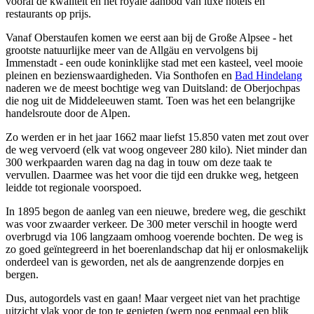
vooral de kwaliteit en het royale aanbod van luxe hotels en
restaurants op prijs.
Vanaf Oberstaufen komen we eerst aan bij de Große Alpsee - het
grootste natuurlijke meer van de Allgäu en vervolgens bij
Immenstadt - een oude koninklijke stad met een kasteel, veel mooie
pleinen en bezienswaardigheden. Via Sonthofen en
Bad Hindelang
naderen we de meest bochtige weg van Duitsland: de Oberjochpas
die nog uit de Middeleeuwen stamt. Toen was het een belangrijke
handelsroute door de Alpen.
Zo werden er in het jaar 1662 maar liefst 15.850 vaten met zout over
de weg vervoerd (elk vat woog ongeveer 280 kilo). Niet minder dan
300 werkpaarden waren dag na dag in touw om deze taak te
vervullen. Daarmee was het voor die tijd een drukke weg, hetgeen
leidde tot regionale voorspoed.
In 1895 begon de aanleg van een nieuwe, bredere weg, die geschikt
was voor zwaarder verkeer. De 300 meter verschil in hoogte werd
overbrugd via 106 langzaam omhoog voerende bochten. De weg is
zo goed geïntegreerd in het boerenlandschap dat hij er onlosmakelijk
onderdeel van is geworden, net als de aangrenzende dorpjes en
bergen.
Dus, autogordels vast en gaan! Maar vergeet niet van het prachtige
uitzicht vlak voor de top te genieten (werp nog eenmaal een blik