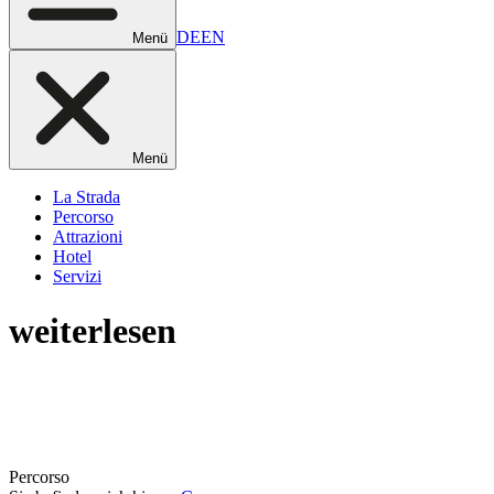
DE
EN
Menü
Menü
La Strada
Percorso
Attrazioni
Hotel
Servizi
weiterlesen
Percorso