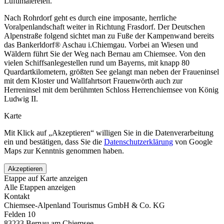
Lüftlmalereien.
Nach Rohrdorf geht es durch eine imposante, herrliche
Voralpenlandschaft weiter in Richtung Frasdorf. Der Deutschen
Alpenstraße folgend sichtet man zu Fuße der Kampenwand bereits
das Bankerldorf® Aschau i.Chiemgau. Vorbei an Wiesen und
Wäldern führt Sie der Weg nach Bernau am Chiemsee. Von den
vielen Schiffsanlegestellen rund um Bayerns, mit knapp 80
Quardartkilometern, größten See gelangt man neben der Fraueninsel
mit dem Kloster und Wallfahrtsort Frauenwörth auch zur
Herreninsel mit dem berühmten Schloss Herrenchiemsee von König
Ludwig II.
Karte
Mit Klick auf „Akzeptieren“ willigen Sie in die Datenverarbeitung
ein und bestätigen, dass Sie die
Datenschutzerklärung
von Google
Maps zur Kenntnis genommen haben.
Akzeptieren
Etappe auf Karte anzeigen
Alle Etappen anzeigen
Kontakt
Chiemsee-Alpenland Tourismus GmbH & Co. KG
Felden 10
83233 Bernau am Chiemsee