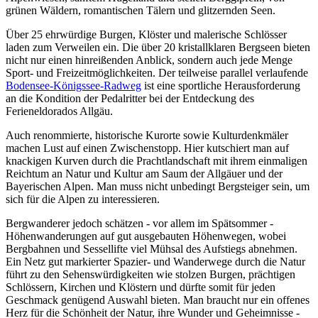
grünen Wäldern, romantischen Tälern und glitzernden Seen.
Über 25 ehrwürdige Burgen, Klöster und malerische Schlösser
laden zum Verweilen ein. Die über 20 kristallklaren Bergseen bieten
nicht nur einen hinreißenden Anblick, sondern auch jede Menge
Sport- und Freizeitmöglichkeiten. Der teilweise parallel verlaufende
Bodensee-Königssee-Radweg
ist eine sportliche Herausforderung
an die Kondition der Pedalritter bei der Entdeckung des
Ferieneldorados Allgäu.
Auch renommierte, historische Kurorte sowie Kulturdenkmäler
machen Lust auf einen Zwischenstopp. Hier kutschiert man auf
knackigen Kurven durch die Prachtlandschaft mit ihrem einmaligen
Reichtum an Natur und Kultur am Saum der Allgäuer und der
Bayerischen Alpen. Man muss nicht unbedingt Bergsteiger sein, um
sich für die Alpen zu interessieren.
Bergwanderer jedoch schätzen - vor allem im Spätsommer -
Höhenwanderungen auf gut ausgebauten Höhenwegen, wobei
Bergbahnen und Sessellifte viel Mühsal des Aufstiegs abnehmen.
Ein Netz gut markierter Spazier- und Wanderwege durch die Natur
führt zu den Sehenswürdigkeiten wie stolzen Burgen, prächtigen
Schlössern, Kirchen und Klöstern und dürfte somit für jeden
Geschmack genügend Auswahl bieten. Man braucht nur ein offenes
Herz für die Schönheit der Natur, ihre Wunder und Geheimnisse -