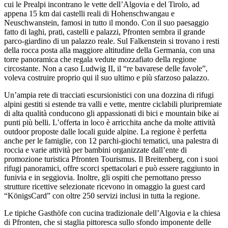
cui le Prealpi incontrano le vette dell’Algovia e del Tirolo, ad
appena 15 km dai castelli reali di Hohenschwangau e
Neuschwanstein, famosi in tutto il mondo. Con il suo paesaggio
fatto di laghi, prati, castelli e palazzi, Pfronten sembra il grande
parco-giardino di un palazzo reale. Sul Falkenstein si trovano i resti
della rocca posta alla maggiore altitudine della Germania, con una
torre panoramica che regala vedute mozzafiato della regione
circostante. Non a caso Ludwig II, il “re bavarese delle favole”,
voleva costruire proprio qui il suo ultimo e più sfarzoso palazzo.
Un’ampia rete di tracciati escursionistici con una dozzina di rifugi
alpini gestiti si estende tra valli e vette, mentre ciclabili pluripremiate
di alta qualità conducono gli appassionati di bici e mountain bike ai
punti più belli. L’offerta in loco è arricchita anche da molte attività
outdoor proposte dalle locali guide alpine. La regione è perfetta
anche per le famiglie, con 12 parchi-giochi tematici, una palestra di
roccia e varie attività per bambini organizzate dall’ente di
promozione turistica Pfronten Tourismus. Il Breitenberg, con i suoi
rifugi panoramici, offre scorci spettacolari e può essere raggiunto in
funivia e in seggiovia. Inoltre, gli ospiti che pernottano presso
strutture ricettive selezionate ricevono in omaggio la guest card
“KönigsCard” con oltre 250 servizi inclusi in tutta la regione.
Le tipiche Gasthöfe con cucina tradizionale dell’Algovia e la chiesa
di Pfronten, che si staglia pittoresca sullo sfondo imponente delle