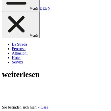
DE
EN
Menü
Menü
La Strada
Percorso
Attrazioni
Hotel
Servizi
weiterlesen
Sie befinden sich hier:
» Casa