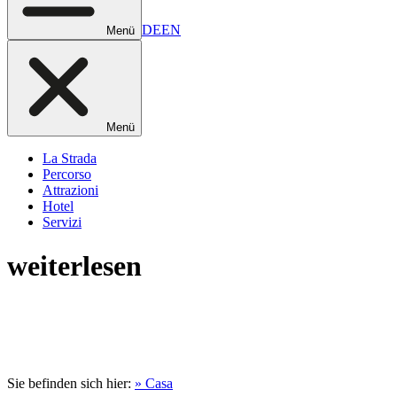
DE
EN
Menü
Menü
La Strada
Percorso
Attrazioni
Hotel
Servizi
weiterlesen
Sie befinden sich hier:
» Casa