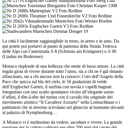
La città è facilmente raggiungibile in treno, in aereo e in auto. Da
qui potete poi portarvi al punto di partenza della Strada Tedesca
delle Alpi con l’autostrada A 8 (Schönau am Königssee) o A 96
(Lindau im Bodensee).
Monaco risplende di una bellezza che mette di buon umore. La città
regala gioia di vivere durante tutto l’anno, sia a chi ne è già rimasto
affascinato, sia a chi ancora non la conosce: l’oro dell’Angelo della
Pace che spicca sul blu del cielo, le 50 gradazioni di verde
dell’Englischer Garten, il surfista con tavola e capelli bagnati
fotografato con uno scatto spontaneo vicino all’elegante uomo
d’affari, il tête-à-tête del turista con il cavallo blu originale del
movimento artistico “Il Cavaliere Azzurro” nella Lenbachhaus o i
pattinatori che in inverno scivolano sul ghiaccio al tramonto davanti
al palazzo di Nymphenburg…
A Monaco vi è moltissimo da vedere, ascoltare e vivere. La grande
passione per la cultura coltivata per oltre 700 anni dal casato dei