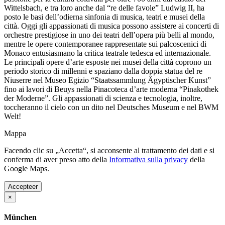
Wittelsbach, e tra loro anche dal “re delle favole” Ludwig II, ha
posto le basi dell’odierna sinfonia di musica, teatri e musei della
città. Oggi gli appassionati di musica possono assistere ai concerti di
orchestre prestigiose in uno dei teatri dell’opera più belli al mondo,
mentre le opere contemporanee rappresentate sui palcoscenici di
Monaco entusiasmano la critica teatrale tedesca ed internazionale.
Le principali opere d’arte esposte nei musei della città coprono un
periodo storico di millenni e spaziano dalla doppia statua del re
Niuserre nel Museo Egizio “Staatssammlung Ägyptischer Kunst”
fino ai lavori di Beuys nella Pinacoteca d’arte moderna “Pinakothek
der Moderne”. Gli appassionati di scienza e tecnologia, inoltre,
toccheranno il cielo con un dito nel Deutsches Museum e nel BWM
Welt!
Mappa
Facendo clic su „Accetta“, si acconsente al trattamento dei dati e si
conferma di aver preso atto della
Informativa sulla privacy
della
Google Maps.
Accepteer
×
München